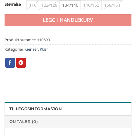
Størrelse
116
122/128
134/140
146/152
158/164
LEGG I HANDLEKURV
Produktnummer:
110690
Kategorier:
Genser
,
Klær
TILLEGGSINFORMASJON
OMTALER (0)