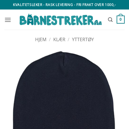
Skip
KVALITETSLEKER - RASK LEVERING - FRI FRAKT OVER 1000,-
to
content
0
HJEM
/
KLÆR
/
YTTERTØY