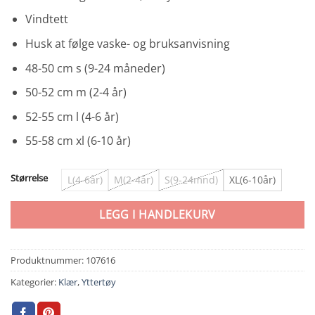
Vindtett
Husk at følge vaske- og bruksanvisning
48-50 cm s (9-24 måneder)
50-52 cm m (2-4 år)
52-55 cm l (4-6 år)
55-58 cm xl (6-10 år)
Størrelse
L(4-6år)
M(2-4år)
S(9-24mnd)
XL(6-10år)
LEGG I HANDLEKURV
Produktnummer:
107616
Kategorier:
Klær
,
Yttertøy