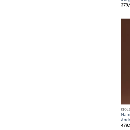
279,
KJOL
Name
And
479,