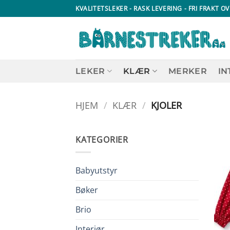
Skip
KVALITETSLEKER - RASK LEVERING - FRI FRAKT OV
to
content
LEKER
KLÆR
MERKER
IN
HJEM
/
KLÆR
/
KJOLER
KATEGORIER
Babyutstyr
Bøker
Brio
Interiør