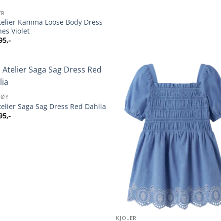
ER
Atelier Kamma Loose Body Dress
es Violet
95
,-
TØY
Atelier Saga Sag Dress Red Dahlia
95
,-
KJOLER