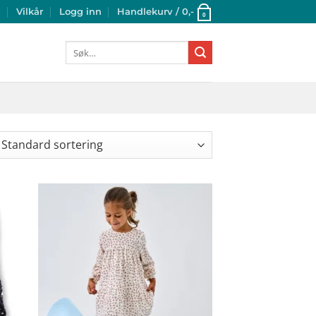
t
Vilkår
Logg inn
Handlekurv /
0
,-
0
Søk
etter: