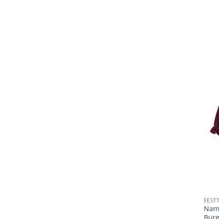
FEST
Name
Bur