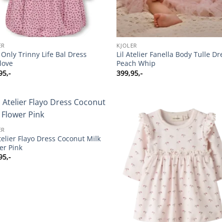
ER
KJOLER
 Only Trinny Life Bal Dress
Lil Atelier Fanella Body Tulle Dr
love
Peach Whip
95
,-
399,95
,-
ER
Atelier Flayo Dress Coconut Milk
er Pink
95
,-