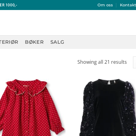
ER 1000,-
Om oss
Kontak
TERIØR
BØKER
SALG
Showing all 21 results