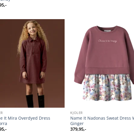
95
,-
ER
KJOLER
 It Mira Overdyed Dress
Name It Nadonas Sweat Dress 
orra
Ginger
95
,-
379,95
,-