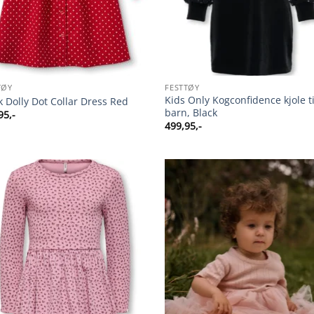
TØY
FESTTØY
Kids Only Kogconfidence kjole ti
nk Dolly Dot Collar Dress Red
barn, Black
95
,-
499,95
,-