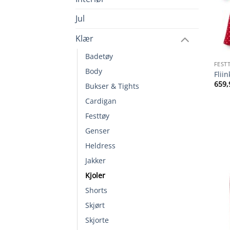
Jul
Klær
Badetøy
FEST
Body
Flii
659,
Bukser & Tights
Cardigan
Festtøy
Genser
Heldress
Jakker
Kjoler
Shorts
Skjørt
Skjorte