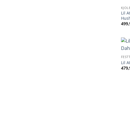
KJOL
Lil 
Hush
499,
FEST
Lil 
479,