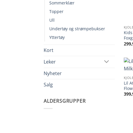
Sommerklær
Topper
Ull
KJOL
Undertøy og strømpebukser
Kids
Yttertøy
Foxg
299,
Kort
Leker
Nyheter
KJOL
Lil 
Salg
Flow
399,
ALDERSGRUPPER