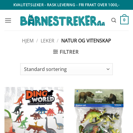
Skip
KVALITETSLEKER - RASK LEVERING - FRI FRAKT OVER 1000,-
to
content
0
HJEM
/
LEKER
/
NATUR OG VITENSKAP
FILTRER