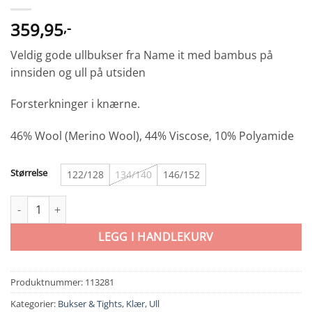
359,95
,-
Veldig gode ullbukser fra Name it med bambus på
innsiden og ull på utsiden
Forsterkninger i knærne.
46% Wool (Merino Wool), 44% Viscose, 10% Polyamide
Størrelse
122/128
134/140
146/152
Name it Wyla Leggings Shadow Gray antall
LEGG I HANDLEKURV
Produktnummer:
113281
Kategorier:
Bukser & Tights
,
Klær
,
Ull