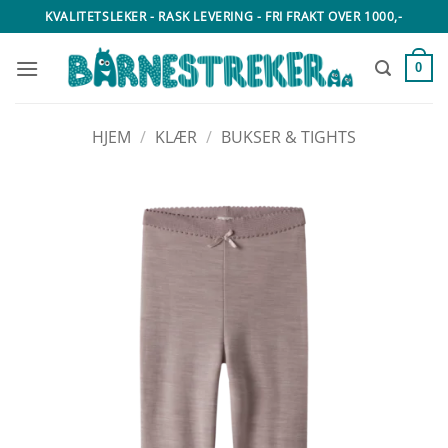
Skip
KVALITETSLEKER - RASK LEVERING - FRI FRAKT OVER 1000,-
to
content
0
HJEM
/
KLÆR
/
BUKSER & TIGHTS