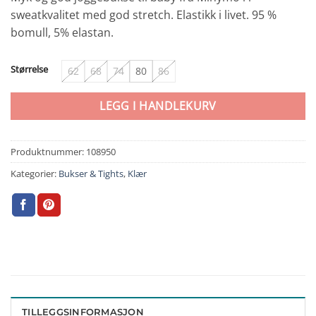
sweatkvalitet med god stretch. Elastikk i livet. 95 %
bomull, 5% elastan.
Størrelse
62
68
74
80
86
LEGG I HANDLEKURV
Produktnummer:
108950
Kategorier:
Bukser & Tights
,
Klær
TILLEGGSINFORMASJON