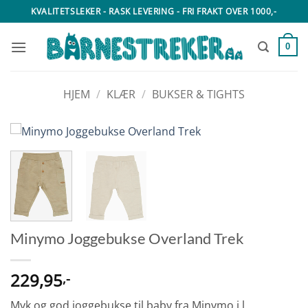
Skip
KVALITETSLEKER - RASK LEVERING - FRI FRAKT OVER 1000,-
to
content
0
HJEM
/
KLÆR
/
BUKSER & TIGHTS
Minymo Joggebukse Overland Trek
229,95
,-
Myk og god joggebukse til baby fra Minymo i l