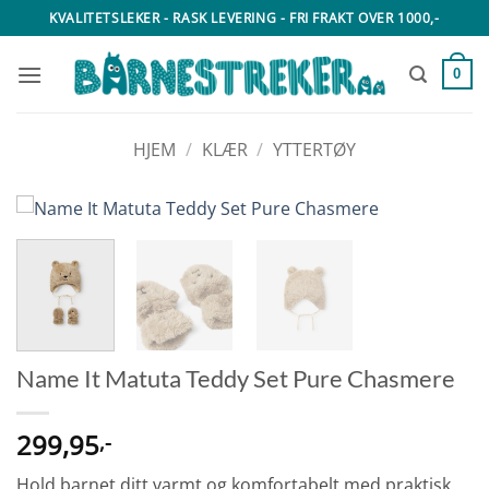
Skip
KVALITETSLEKER - RASK LEVERING - FRI FRAKT OVER 1000,-
to
content
0
HJEM
/
KLÆR
/
YTTERTØY
Name It Matuta Teddy Set Pure Chasmere
299,95
,-
Hold barnet ditt varmt og komfortabelt med praktisk