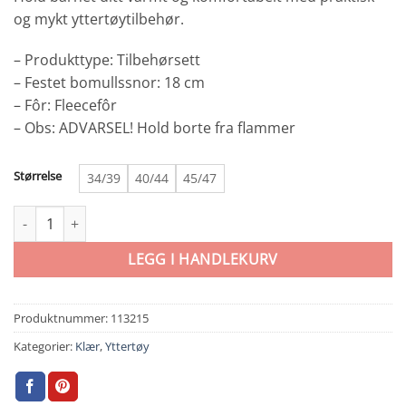
og mykt yttertøytilbehør.
– Produkttype: Tilbehørsett
– Festet bomullssnor: 18 cm
– Fôr: Fleecefôr
– Obs: ADVARSEL! Hold borte fra flammer
Størrelse
34/39
40/44
45/47
Name It Matuta Teddy Set Pure Chasmere antall
LEGG I HANDLEKURV
Produktnummer:
113215
Kategorier:
Klær
,
Yttertøy