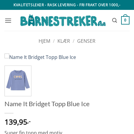
Skip
KVALITETSLEKER - RASK LEVERING - FRI FRAKT OVER 1000,-
to
content
0
HJEM
/
KLÆR
/
GENSER
Name It Bridget Topp Blue Ice
139,95
,-
Super fin topp med motiv.