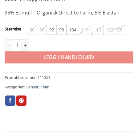
95% Bomull – Organisk Direct to Farm, 5% Elastan
Størrelse
80
86
92
98
104
110
116
122/128
Name It Bridget Topp Blue Ice antall
LEGG I HANDLEKURV
Produktnummer:
111321
Kategorier:
Genser
,
Klær