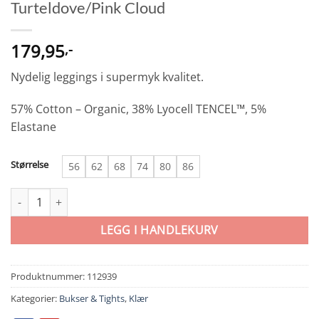
Turteldove/Pink Cloud
179,95
,-
Nydelig leggings i supermyk kvalitet.
57% Cotton – Organic, 38% Lyocell TENCEL™, 5%
Elastane
Størrelse
56
62
68
74
80
86
Lil Atelier Layo Kim Slim Leggings Turteldove/Pink Cloud antall
LEGG I HANDLEKURV
Produktnummer:
112939
Kategorier:
Bukser & Tights
,
Klær