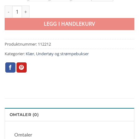
Vero Moda Girls Fiona Strømpebukser 2 pk Sort antall
LEGG I HANDLEKURV
Produktnummer:
112212
Kategorier:
Klær
,
Undertøy og strømpebukser
OMTALER (0)
Omtaler