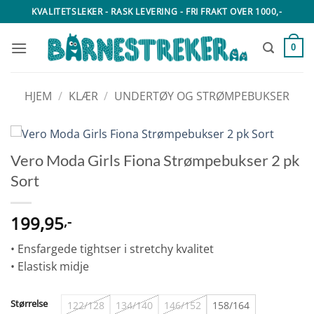
Skip
KVALITETSLEKER - RASK LEVERING - FRI FRAKT OVER 1000,-
to
content
0
HJEM
/
KLÆR
/
UNDERTØY OG STRØMPEBUKSER
Vero Moda Girls Fiona Strømpebukser 2 pk
Sort
199,95
,-
• Ensfargede tightser i stretchy kvalitet
• Elastisk midje
Størrelse
122/128
134/140
146/152
158/164