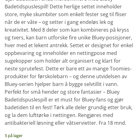
Badetidspuslespill! Dette herlige settet inneholder
store, myke skumbiter som enkelt fester seg til fliser
når de er våte – og setter i gang endeløs lek og
kreativitet. Med 8 deler som kan kombineres på kryss
og tvers, kan barn utforske fire unike Bluey-posisjoner,
hver med et lekent antrekk. Settet er designet for enkel
oppbevaring og inneholder en nettingpose med
sugekopper som holder alt organisert og klart for
neste sprutefest. Dette er bare ett av mange Toomies-
produkter for førskolebarn – og denne utvidelsen av
Bluey-serien hjelper barn å bygge selvtillit i vann.
Perfekt for små hender og store fantasier – Bluey
Badetidspuslespill er et must for Bluey-fans og gjør
badetiden til en fest! Tørk alle deler grundig etter bruk,
og la dem lufttørke i nettingen. Rengjøres med
antibakteriell løsning eller våtservietter. Fra 18 mnd.
5 på lager