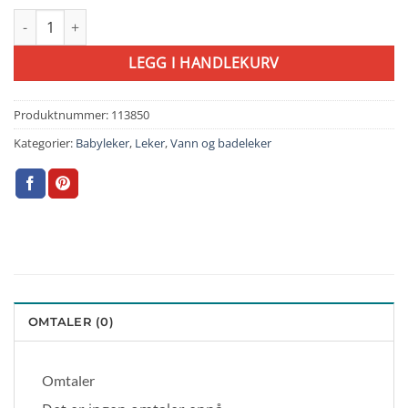
Toomies Bluey Bath Puzzle antall
LEGG I HANDLEKURV
Produktnummer:
113850
Kategorier:
Babyleker
,
Leker
,
Vann og badeleker
OMTALER (0)
Omtaler