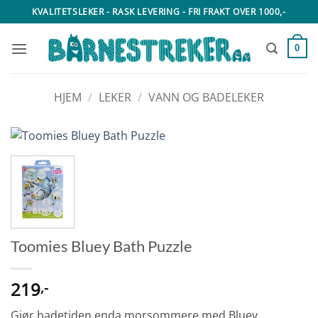
Skip
KVALITETSLEKER - RASK LEVERING - FRI FRAKT OVER 1000,-
to
content
0
HJEM
/
LEKER
/
VANN OG BADELEKER
Toomies Bluey Bath Puzzle
219
,-
Gjør badetiden enda morsommere med Bluey