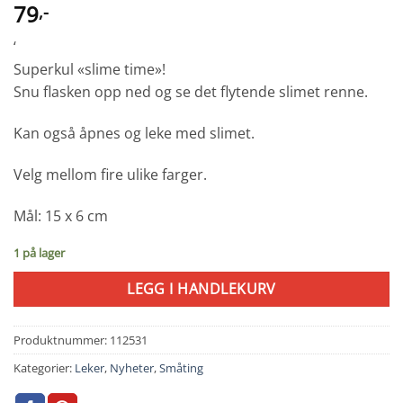
79
,-
‘
Superkul «slime time»!
Snu flasken opp ned og se det flytende slimet renne.
Kan også åpnes og leke med slimet.
Velg mellom fire ulike farger.
Mål: 15 x 6 cm
1 på lager
LEGG I HANDLEKURV
Produktnummer:
112531
Kategorier:
Leker
,
Nyheter
,
Småting