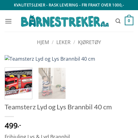
Skip
KVALITETSLEKER - RASK LEVERING - FRI FRAKT OVER 1000,-
to
content
0
HJEM
/
LEKER
/
KJØRETØY
Teamsterz Lyd og Lys Brannbil 40 cm
499
,-
Frihjuling Lys & Lyd Brannbil