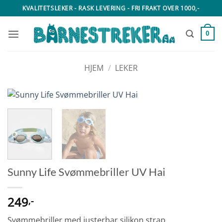
Skip
KVALITETSLEKER - RASK LEVERING - FRI FRAKT OVER 1000,-
to
content
0
HJEM
/
LEKER
Sunny Life Svømmebriller UV Hai
249
,-
Svømmebriller med justerbar silikon strap