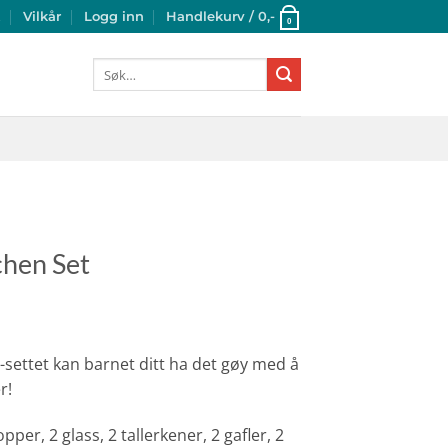
t
Vilkår
Logg inn
Handlekurv /
0
,-
0
Søk
etter:
hen Set
settet kan barnet ditt ha det gøy med å
r!
pper, 2 glass, 2 tallerkener, 2 gafler, 2