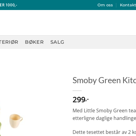
ER 1000,-
Om oss
Kontak
TERIØR
BØKER
SALG
Smoby Green Kitc
299
,-
Med Little Smoby Green tea-
etterligne daglige handlinge
Dette tesettet består av 2 ko