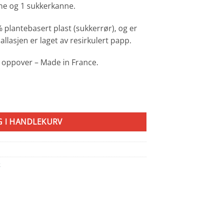
nne og 1 sukkerkanne.
 plantebasert plast (sukkerrør), og er
llasjen er laget av resirkulert papp.
 oppover – Made in France.
l
G I HANDLEKURV
k