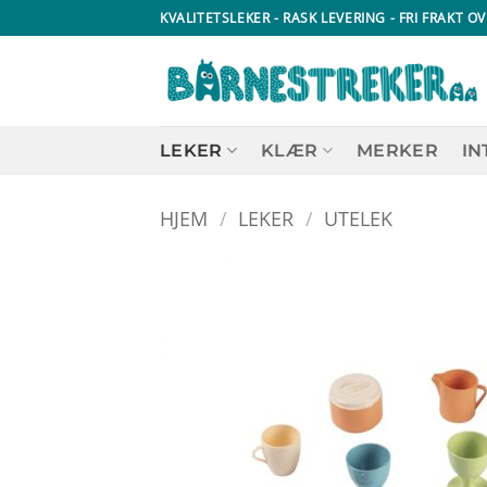
Skip
KVALITETSLEKER - RASK LEVERING - FRI FRAKT OV
to
content
LEKER
KLÆR
MERKER
IN
HJEM
/
LEKER
/
UTELEK