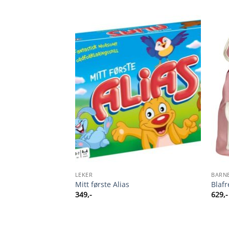
LESTART
LEKER
BARN
Mitt første Alias
Blafr
349
,-
629
,-