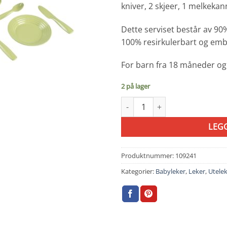
kniver, 2 skjeer, 1 melkeka
Dette serviset består av 90%
100% resirkulerbart og emba
For barn fra 18 måneder og
2 på lager
Smoby Green Kitchen Set antal
LEG
Produktnummer:
109241
Kategorier:
Babyleker
,
Leker
,
Utele