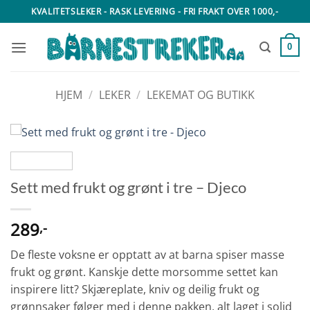
Skip
KVALITETSLEKER - RASK LEVERING - FRI FRAKT OVER 1000,-
to
content
0
HJEM
/
LEKER
/
LEKEMAT OG BUTIKK
Sett med frukt og grønt i tre – Djeco
289
,-
De fleste voksne er opptatt av at barna spiser masse
frukt og grønt. Kanskje dette morsomme settet kan
inspirere litt? Skjæreplate, kniv og deilig frukt og
grønnsaker følger med i denne pakken, alt laget i solid