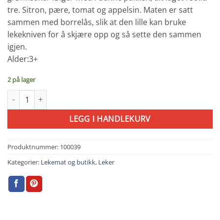
tre. Sitron, pære, tomat og appelsin. Maten er satt
sammen med borrelås, slik at den lille kan bruke
lekekniven for å skjære opp og så sette den sammen
igjen.
Alder:3+
2 på lager
Sett med frukt og grønt i tre - Djeco antall
LEGG I HANDLEKURV
Produktnummer:
100039
Kategorier:
Lekemat og butikk
,
Leker