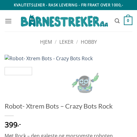
Skip
KVALITETSLEKER - RASK LEVERING - FRI FRAKT OVER 1000,-
to
content
0
HJEM
/
LEKER
/
HOBBY
Robot- Xtrem Bots – Crazy Bots Rock
399
,-
Møt Rock – den galeste og morsomste roboten.