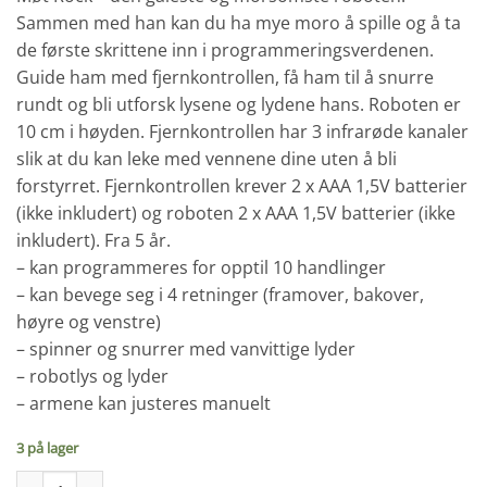
Sammen med han kan du ha mye moro å spille og å ta
de første skrittene inn i programmeringsverdenen.
Guide ham med fjernkontrollen, få ham til å snurre
rundt og bli utforsk lysene og lydene hans. Roboten er
10 cm i høyden. Fjernkontrollen har 3 infrarøde kanaler
slik at du kan leke med vennene dine uten å bli
forstyrret. Fjernkontrollen krever 2 x AAA 1,5V batterier
(ikke inkludert) og roboten 2 x AAA 1,5V batterier (ikke
inkludert). Fra 5 år.
– kan programmeres for opptil 10 handlinger
– kan bevege seg i 4 retninger (framover, bakover,
høyre og venstre)
– spinner og snurrer med vanvittige lyder
– robotlys og lyder
– armene kan justeres manuelt
3 på lager
Robot- Xtrem Bots - Crazy Bots Rock antall