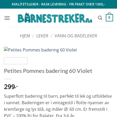
Skip
KVALITETSLEKER - RASK LEVERING - FRI FRAKT OVER 1000,-
to
content
0
HJEM
/
LEKER
/
VANN OG BADELEKER
Petites Pommes badering 60 Violet
299
,-
Superflott badering til barn, perfekt til lek og utfoldelse
i vannet. Baderingen er i vintagestil i flotte nyanser av
kremfarge og lys blå, og måler Ø: 60 cm. Er fremstilt i
PVC – 100% fri for ftalater. Fra 3-6 år.