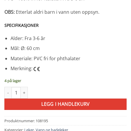
OBS:
Etterlat aldri barn i vann uten oppsyn.
SPECIFIKASJONER
Alder: Fra 3-6 år
Mål: Ø: 60 cm
Materiale: PVC fri for phthalater
Merkning:
4 på lager
Petites Pommes badering 60 Violet antall
LEGG I HANDLEKURV
Produktnummer:
108195
Kategorier:
Leker
,
Vann og badeleker