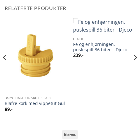
RELATERTE PRODUKTER
LEKER
Fe og enhjørningen,
puslespill 36 biter – Djeco
239
,-
BARNEHAGE OG SKOLESTART
Blafre kork med vippetut Gul
89
,-
Klarna