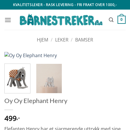
Skip
KVALITETSLEKER - RASK LEVERING - FRI FRAKT OVER 1000,-
to
content
0
HJEM
/
LEKER
/
BAMSER
Oy Oy Elephant Henry
499
,-
Elefanten Henry har et sjarmerende uttrykk med sine