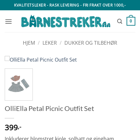
Skip
KVALITETSLEKER - RASK LEVERING - FRI FRAKT OVER 1000,-
to
content
0
HJEM
/
LEKER
/
DUKKER OG TILBEHØR
OlliElla Petal Picnic Outfit Set
399
,-
Inkluderer blomstret kjole, solhatt og gingham