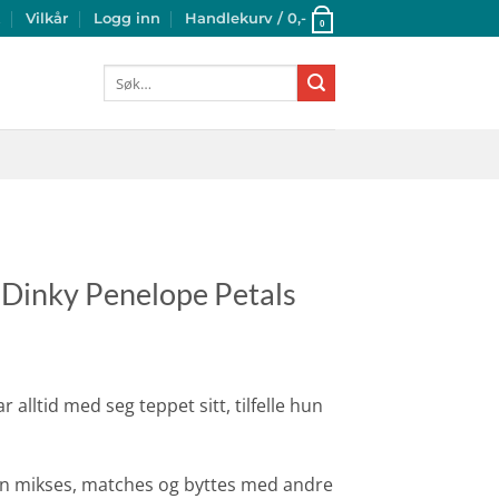
t
Vilkår
Logg inn
Handlekurv /
0
,-
0
Søk
etter:
 Dinky Penelope Petals
 alltid med seg teppet sitt, tilfelle hun
n mikses, matches og byttes med andre