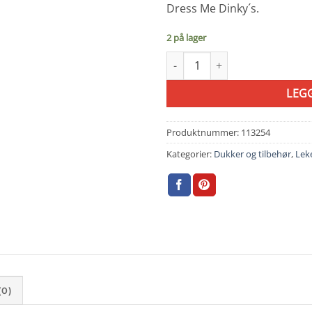
Dress Me Dinky´s.
2 på lager
OlliElla Dress Me Dinky Penelop
LEG
Produktnummer:
113254
Kategorier:
Dukker og tilbehør
,
Lek
0)