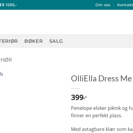
ER 1000,-
Om oss
Kontak
TERIØR
BØKER
SALG
EHØR
OlliElla Dress Me
399
,-
Penelope elsker piknik og har
finner en perfekt plass.
Med avtagbare klær som ka