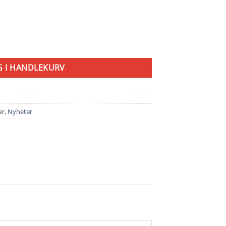
e Petals antall
G I HANDLEKURV
er
,
Nyheter