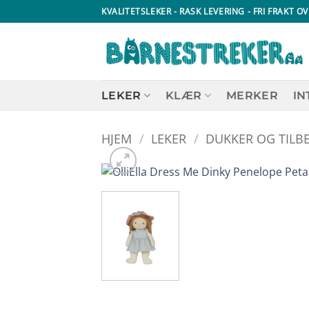
Skip
KVALITETSLEKER - RASK LEVERING - FRI FRAKT OV
to
content
LEKER
KLÆR
MERKER
IN
HJEM
/
LEKER
/
DUKKER OG TILB