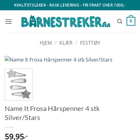
Skip
KVALITETSLEKER - RASK LEVERING - FRI FRAKT OVER 1000,-
to
content
0
HJEM
/
KLÆR
/
FESTTØY
Name It Frosa Hårspenner 4 stk
Silver/Stars
59,95
,-