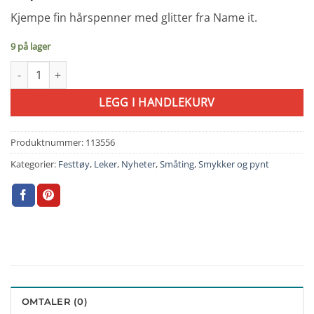
Kjempe fin hårspenner med glitter fra Name it.
9 på lager
Name It Frosa Hårspenner 4 stk Silver/Stars antall
LEGG I HANDLEKURV
Produktnummer:
113556
Kategorier:
Festtøy
,
Leker
,
Nyheter
,
Småting
,
Smykker og pynt
OMTALER (0)