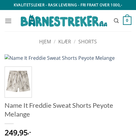
Skip
KVALITETSLEKER - RASK LEVERING - FRI FRAKT OVER 1000,-
to
content
0
HJEM
/
KLÆR
/
SHORTS
Name It Freddie Sweat Shorts Peyote
Melange
249,95
,-