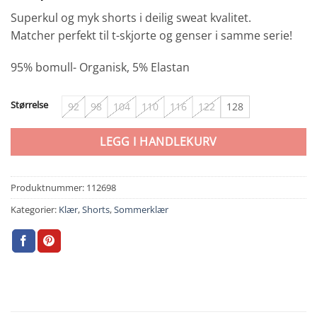
Superkul og myk shorts i deilig sweat kvalitet.
Matcher perfekt til t-skjorte og genser i samme serie!
95% bomull- Organisk, 5% Elastan
Størrelse
92
98
104
110
116
122
128
LEGG I HANDLEKURV
Produktnummer:
112698
Kategorier:
Klær
,
Shorts
,
Sommerklær