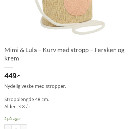
Mimi & Lula – Kurv med stropp – Fersken og
krem
449
,-
Nydelig veske med stropper.
Stropplengde 48 cm.
Alder: 3-8 år
2 på lager
Mimi & Lula - Kurv med stropp - Fersken og krem antall