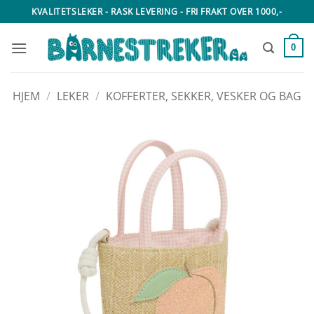
Skip
KVALITETSLEKER - RASK LEVERING - FRI FRAKT OVER 1000,-
to
content
0
HJEM
/
LEKER
/
KOFFERTER, SEKKER, VESKER OG BAG