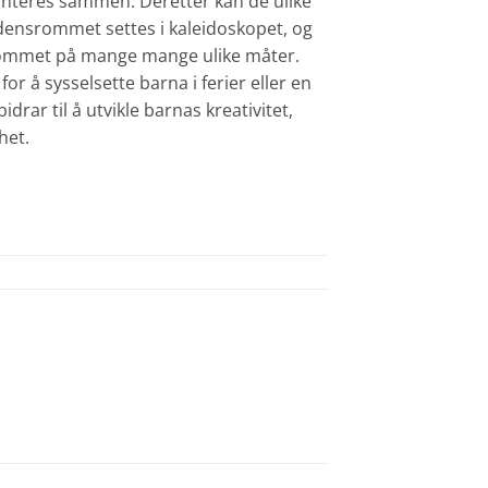
onteres sammen. Deretter kan de ulike
densrommet settes i kaleidoskopet, og
ommet på mange mange ulike måter.
 for å sysselsette barna i ferier eller en
rar til å utvikle barnas kreativitet,
het.