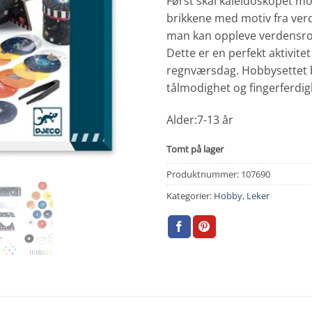
Først skal kaleidoskopet m
brikkene med motiv fra ver
man kan oppleve verdensr
Dette er en perfekt aktivitet
regnværsdag. Hobbysettet bid
tålmodighet og fingerferdig
Alder:7-13 år
Tomt på lager
Produktnummer:
107690
Kategorier:
Hobby
,
Leker