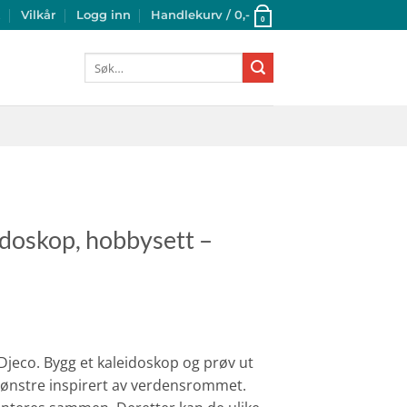
t
Vilkår
Logg inn
Handlekurv /
0
,-
0
Søk
etter:
eidoskop, hobbysett –
 Djeco. Bygg et kaleidoskop og prøv ut
ønstre inspirert av verdensrommet.