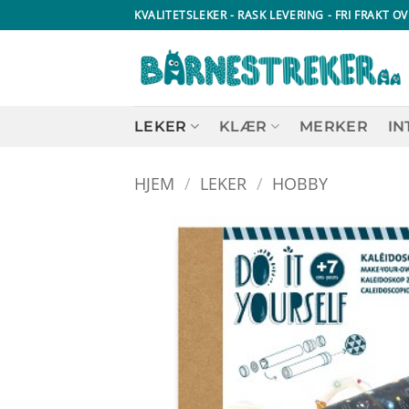
Skip
KVALITETSLEKER - RASK LEVERING - FRI FRAKT OV
to
content
LEKER
KLÆR
MERKER
IN
HJEM
/
LEKER
/
HOBBY