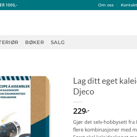
ER 1000,-
Om oss
Kontak
TERIØR
BØKER
SALG
Lag ditt eget kal
Djeco
229
,-
Gjør det selv-hobbysett fra
flere kombinasjoner med m