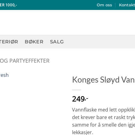
ER 1000,-
Om oss
Kontak
TERIØR
BØKER
SALG
 OG PARTYEFFEKTER
Konges Sløyd Van
249
,-
Vannflaske med lett oppklikk
det krever bare et raskt try
samme for å smelle den igjen
lekkasjer.