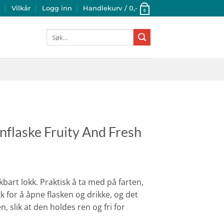
t
Vilkår
Logg inn
Handlekurv /
0
,-
0
Søk
etter:
nflaske Fruity And Fresh
bart lokk. Praktisk å ta med på farten,
kk for å åpne flasken og drikke, og det
, slik at den holdes ren og fri for