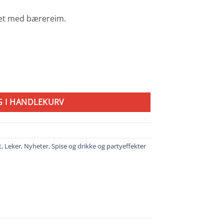
itet med bærereim.
 And Fresh antall
G I HANDLEKURV
t
,
Leker
,
Nyheter
,
Spise og drikke og partyeffekter