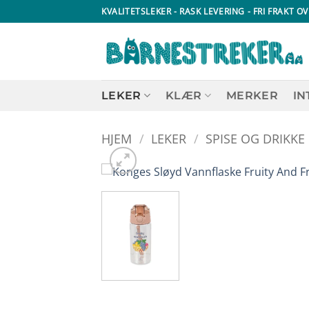
Skip
KVALITETSLEKER - RASK LEVERING - FRI FRAKT OV
to
content
LEKER
KLÆR
MERKER
IN
HJEM
/
LEKER
/
SPISE OG DRIKKE