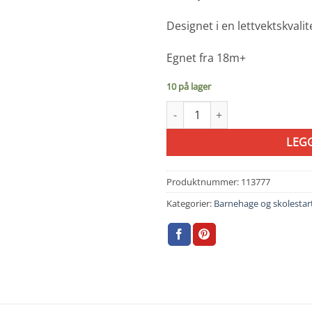
Designet i en lettvektskval
Egnet fra 18m+
10 på lager
Konges Sløyd Vannflaske Fruity
LEG
Produktnummer:
113777
Kategorier:
Barnehage og skolestar