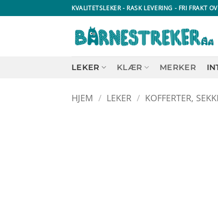
Skip
KVALITETSLEKER - RASK LEVERING - FRI FRAKT OV
to
content
LEKER
KLÆR
MERKER
IN
HJEM
/
LEKER
/
KOFFERTER, SEKK