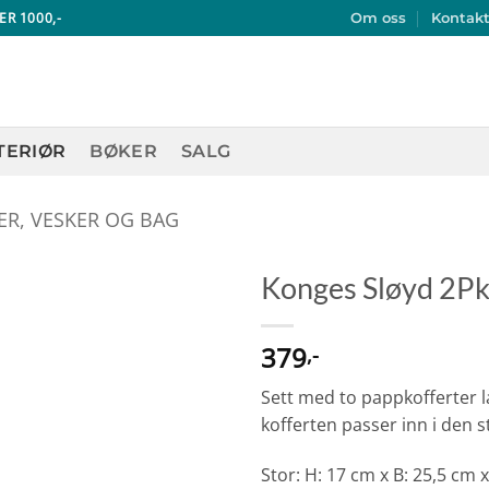
ER 1000,-
Om oss
Kontak
TERIØR
BØKER
SALG
ER, VESKER OG BAG
Konges Sløyd 2Pk
379
,-
Sett med to pappkofferter 
kofferten passer inn i den s
Stor: H: 17 cm x B: 25,5 cm 