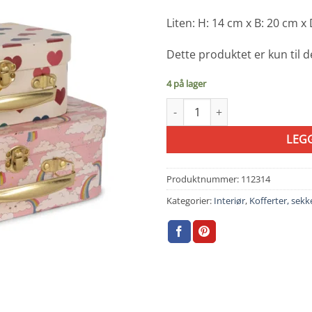
Liten: H: 14 cm x B: 20 cm x
Dette produktet er kun til
4 på lager
Konges Sløyd 2Pk Koffert Regnb
LEG
Produktnummer:
112314
Kategorier:
Interiør
,
Kofferter, sekk