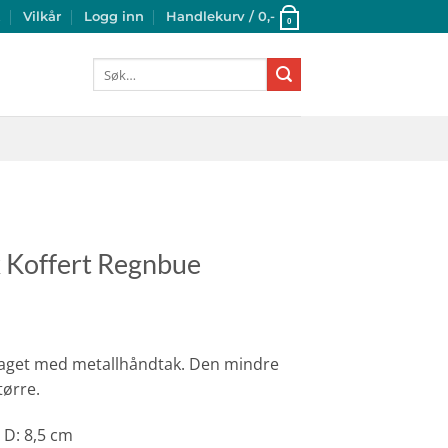
t
Vilkår
Logg inn
Handlekurv /
0
,-
0
Søk
etter:
 Koffert Regnbue
laget med metallhåndtak. Den mindre
tørre.
x D: 8,5 cm