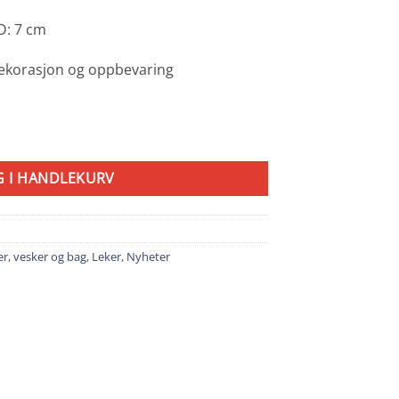
 D: 7 cm
 dekorasjon og oppbevaring
ue antall
G I HANDLEKURV
er, vesker og bag
,
Leker
,
Nyheter