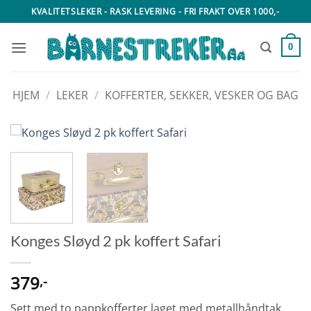
Skip
KVALITETSLEKER - RASK LEVERING - FRI FRAKT OVER 1000,-
to
content
0
HJEM
/
LEKER
/
KOFFERTER, SEKKER, VESKER OG BAG
Konges Sløyd 2 pk koffert Safari
379
,-
Sett med to pappkofferter laget med metallhåndtak.