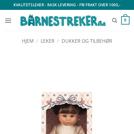
Skip
KVALITETSLEKER - RASK LEVERING - FRI FRAKT OVER 1000,-
to
content
0
HJEM
/
LEKER
/
DUKKER OG TILBEHØR