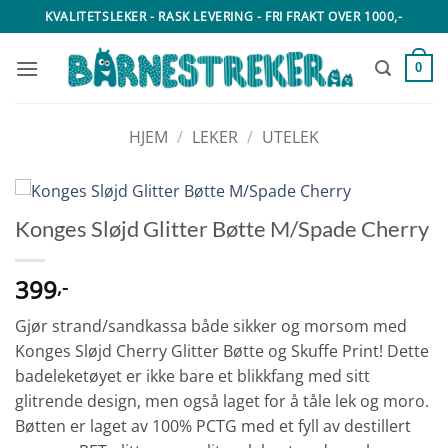
Skip
KVALITETSLEKER - RASK LEVERING - FRI FRAKT OVER 1000,-
to
content
0
HJEM
/
LEKER
/
UTELEK
Konges Sløjd Glitter Bøtte M/Spade Cherry
399
,-
Gjør strand/sandkassa både sikker og morsom med
Konges Sløjd Cherry Glitter Bøtte og Skuffe Print! Dette
badeleketøyet er ikke bare et blikkfang med sitt
glitrende design, men også laget for å tåle lek og moro.
Bøtten er laget av 100% PCTG med et fyll av destillert