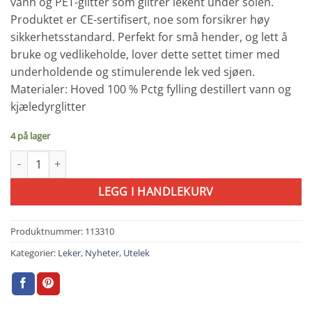
vann og PET-glitter som glitrer lekent under solen.
Produktet er CE-sertifisert, noe som forsikrer høy
sikkerhetsstandard. Perfekt for små hender, og lett å
bruke og vedlikeholde, lover dette settet timer med
underholdende og stimulerende lek ved sjøen.
Materialer: Hoved 100 % Pctg fylling destillert vann og
kjæledyrglitter
4 på lager
Konges Sløjd Glitter Bøtte M/Spade Cherry antall
LEGG I HANDLEKURV
Produktnummer:
113310
Kategorier:
Leker
,
Nyheter
,
Utelek