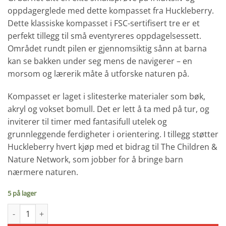
oppdagerglede med dette kompasset fra Huckleberry.
Dette klassiske kompasset i FSC-sertifisert tre er et
perfekt tillegg til små eventyreres oppdagelsessett.
Området rundt pilen er gjennomsiktig sånn at barna
kan se bakken under seg mens de navigerer – en
morsom og lærerik måte å utforske naturen på.
Kompasset er laget i slitesterke materialer som bøk,
akryl og vokset bomull. Det er lett å ta med på tur, og
inviterer til timer med fantasifull utelek og
grunnleggende ferdigheter i orientering. I tillegg støtter
Huckleberry hvert kjøp med et bidrag til The Children &
Nature Network, som jobber for å bringe barn
nærmere naturen.
5 på lager
Kompass – Perfekt å ta med på tur antall