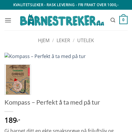
Skip
KVALITETSLEKER - RASK LEVERING - FRI FRAKT OVER 1000,-
to
content
0
HJEM
/
LEKER
/
UTELEK
Kompass – Perfekt å ta med på tur
189
,-
Gi barnet ditt en ekte smaksprøve på friluftsliv og