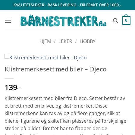
Skip
KVALITETSLEKER - RASK LEVERING - FRI FRAKT OVER 1000,-
to
content
0
HJEM
/
LEKER
/
HOBBY
Klistremerkesett med biler – Djeco
139
,-
Klistremerkesett med biler fra Djeco. Settet består av
et brett med en bilvei, og klistremerker. Disse
klistremerkene kan tas av og på flere ganger, slik at
bilene, figurene og skiltet kan plasseres på forskjellige
steder på bildet. Brettet har to flapper der de