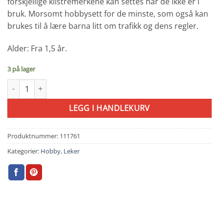
forskjellige klistremerkene kan settes når de ikke er i
bruk. Morsomt hobbysett for de minste, som også kan
brukes til å lære barna litt om trafikk og dens regler.
Alder: Fra 1,5 år.
3 på lager
Klistremerkesett med biler - Djeco antall
LEGG I HANDLEKURV
Produktnummer:
111761
Kategorier:
Hobby
,
Leker