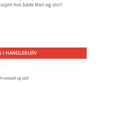
rasjon hos både liten og stor!
l
G I HANDLEKURV
Puslespill og spill