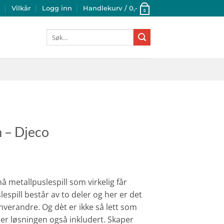
t
Vilkår
Logg inn
Handlekurv /
0
,-
0
Søk
etter:
m – Djeco
å metallpuslespill som virkelig får
lespill består av to deler og her er det
hverandre. Og dèt er ikke så lett som
 er løsningen også inkludert. Skaper