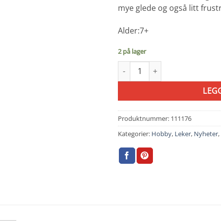
mye glede og også litt frust
Alder:7+
2 på lager
Crazix, hjernetrim - Djeco antal
LEG
Produktnummer:
111176
Kategorier:
Hobby
,
Leker
,
Nyheter
,