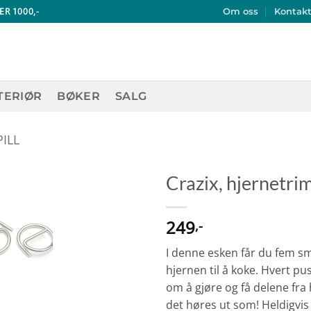
ER 1000,-
Om oss
Kontak
TERIØR
BØKER
SALG
ILL
Crazix, hjernetri
249
,-
I denne esken får du fem sm
hjernen til å koke. Hvert pus
om å gjøre og få delene fra 
det høres ut som! Heldigvis