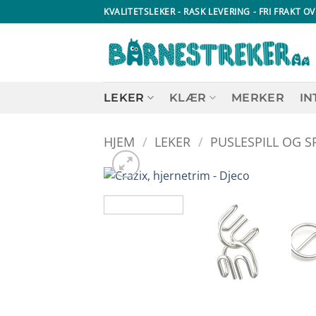
Skip
KVALITETSLEKER - RASK LEVERING - FRI FRAKT OV
to
content
LEKER
KLÆR
MERKER
IN
HJEM
/
LEKER
/
PUSLESPILL OG SP