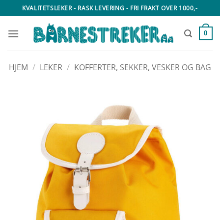
Skip
KVALITETSLEKER - RASK LEVERING - FRI FRAKT OVER 1000,-
to
content
0
HJEM
/
LEKER
/
KOFFERTER, SEKKER, VESKER OG BAG