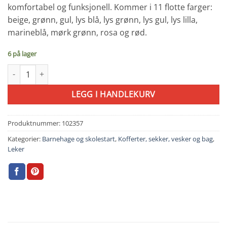
komfortabel og funksjonell. Kommer i 11 flotte farger:
beige, grønn, gul, lys blå, lys grønn, lys gul, lys lilla,
marineblå, mørk grønn, rosa og rød.
6 på lager
Blafre sekk 8,5 L gul antall
LEGG I HANDLEKURV
Produktnummer:
102357
Kategorier:
Barnehage og skolestart
,
Kofferter, sekker, vesker og bag
,
Leker