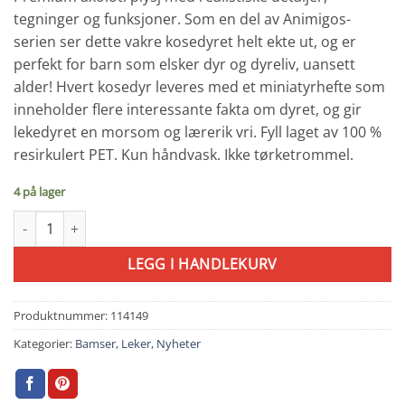
tegninger og funksjoner. Som en del av Animigos-
serien ser dette vakre kosedyret helt ekte ut, og er
perfekt for barn som elsker dyr og dyreliv, uansett
alder! Hvert kosedyr leveres med et miniatyrhefte som
inneholder flere interessante fakta om dyret, og gir
lekedyret en morsom og lærerik vri. Fyll laget av 100 %
resirkulert PET. Kun håndvask. Ikke tørketrommel.
4 på lager
Axolotil Bamse antall
LEGG I HANDLEKURV
Produktnummer:
114149
Kategorier:
Bamser
,
Leker
,
Nyheter