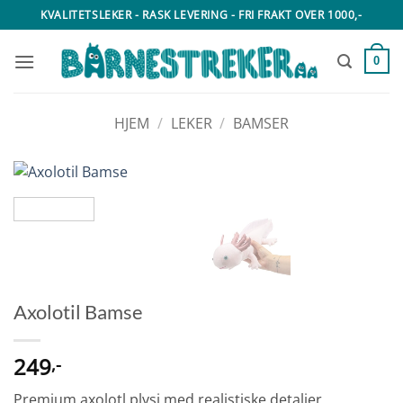
Skip
KVALITETSLEKER - RASK LEVERING - FRI FRAKT OVER 1000,-
to
content
0
HJEM
/
LEKER
/
BAMSER
Axolotil Bamse
249
,-
Premium axolotl plysj med realistiske detaljer,