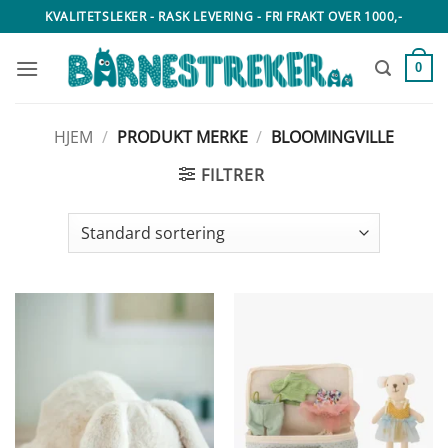
Skip
KVALITETSLEKER - RASK LEVERING - FRI FRAKT OVER 1000,-
to
content
0
HJEM
/
PRODUKT MERKE
/
BLOOMINGVILLE
FILTRER