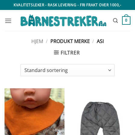
Skip
KVALITETSLEKER - RASK LEVERING - FRI FRAKT OVER 1000,-
to
content
0
HJEM
/
PRODUKT MERKE
/
ASI
FILTRER