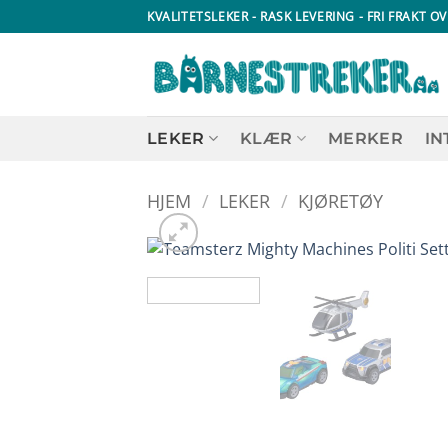
Skip
KVALITETSLEKER - RASK LEVERING - FRI FRAKT OV
to
content
LEKER
KLÆR
MERKER
IN
HJEM
/
LEKER
/
KJØRETØY