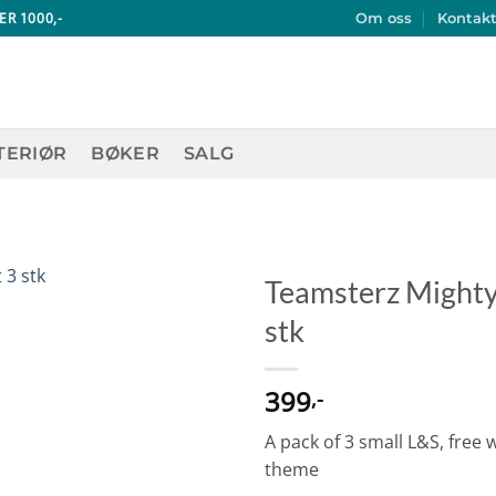
ER 1000,-
Om oss
Kontak
TERIØR
BØKER
SALG
Teamsterz Mighty 
stk
399
,-
A pack of 3 small L&S, free 
theme