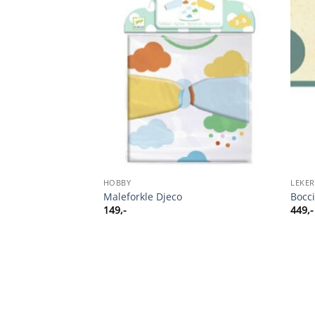
LESTART
HOBBY
LEKER
arineblå
Maleforkle Djeco
Bocci
149
,-
449
,-