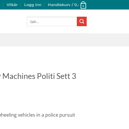
t
Vilkår
Logg inn
Handlekurv /
0
,-
0
Søk
etter:
Machines Politi Sett 3
wheeling vehicles in a police pursuit