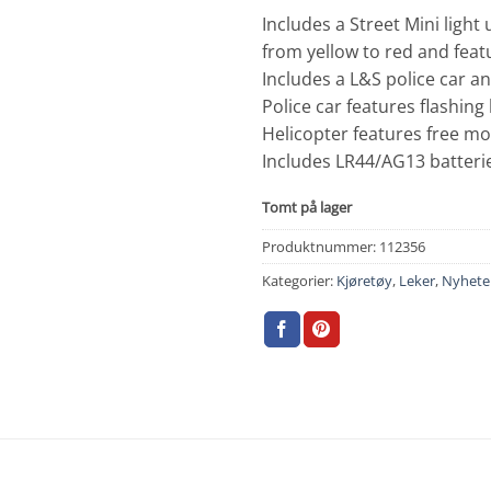
Includes a Street Mini ligh
from yellow to red and feat
Includes a L&S police car a
Police car features flashin
Helicopter features free mo
Includes LR44/AG13 batteri
Tomt på lager
Produktnummer:
112356
Kategorier:
Kjøretøy
,
Leker
,
Nyhete