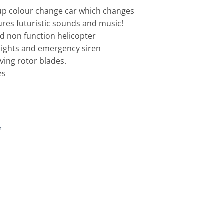
t up colour change car which changes
ures futuristic sounds and music!
nd non function helicopter
g lights and emergency siren
ving rotor blades.
es
r